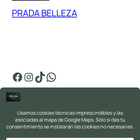
PRADA BELLEZA
Peluquería y estética en Boadilla del Monte
Avenida Infante Don Luis 5
91 632 55 82 · +34 614 68 70 74
Facebook
Instagram
TikTok
WhatsApp
Servicios
Aviso legal
Tienda
Política de privacidad
Cita online
Política de cookies
Contacto